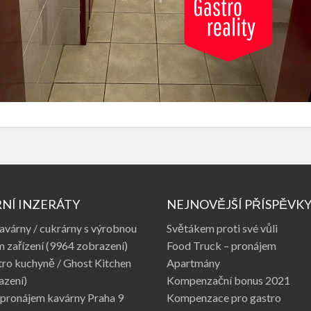
NÍ INZERÁTY
NEJNOVĚJŠÍ PŘÍSPĚVK
avárny / cukrárny s výrobnou
Světákem proti své vůli
 zařízení
(9964 zobrazení)
Food Truck – pronájem
tro kuchyně / Ghost Kitchen
Apartmány
azení)
Kompenzační bonus 2021
pronájem kavárny Praha 9
Kompenzace pro gastro