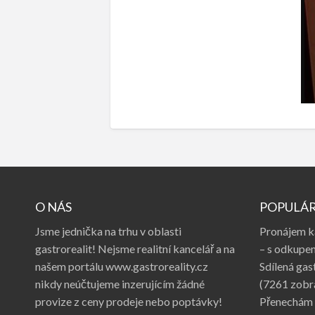
O NÁS
POPULÁR
Jsme jednička na trhu v oblasti
Pronájem k
gastrorealit! Nejsme realitní kancelář a na
– s odkupem
našem portálu www.gastroreality.cz
Sdílená gas
nikdy neúčtujeme inzerujícím žádné
(7261 zobr
provize z ceny prodeje nebo poptávky!
Přenechám 