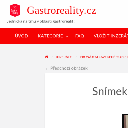
Gastroreality.cz
Jednička na trhu v oblasti gastrorealit!
VLOŽIT
NEVEŘEJNÉ
FAQ
POPTÁVKY
INZERÁT
NABÍDKY
ÚVOD
KATEGORIE
FAQ
VLOŽIT INZERÁ
INZERÁTY
PRONÁJEM ZAVEDENÉHO BIST
← Předchozí obrázek
Snímek