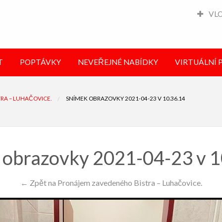
VLO
VIRTUÁLNÍ
KONTAKT
PROHLÍDKY
T
POPTÁVKY
NEVEŘEJNÉ NABÍDKY
VIRTUÁLNÍ 
RA – LUHAČOVICE.
SNÍMEK OBRAZOVKY 2021-04-23 V 10.36.14
 obrazovky 2021-04-23 v 1
← Zpět na Pronájem zavedeného Bistra – Luhačovice.