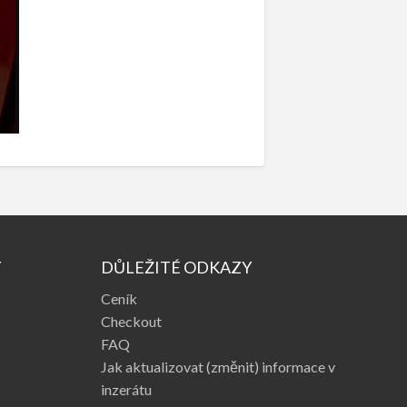
Y
DŮLEŽITÉ ODKAZY
Ceník
Checkout
FAQ
Jak aktualizovat (změnit) informace v
inzerátu