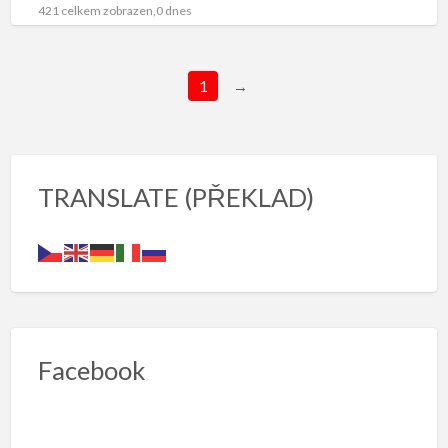
(Bayerisch Eisenstein).
1. měsíc pronájmu
[…]
421 celkem zobrazen,0 dnes
1
→
TRANSLATE (PŘEKLAD)
Facebook