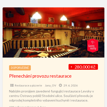
280,000 Kč
DOPORUČENÉ
Přenechání provozu restaurace
Restaurace a pizzerie
Jana_OV
29. 6. 2026
Nabízím pronájem zavedené fungující restaurace Levsky v
centru Ostravy poblíž Stodolní ulice. Součástí převodu je
odprodej kompletního vybavení kuchyně i restaurace.
Prostory jsou připraveny k
[…]