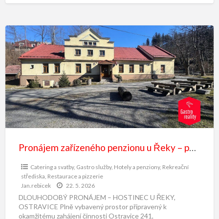
Pronájem zařízeného penzionu u Řeky – pod Lysou horou
Catering a svatby
,
Gastro služby
,
Hotely a penziony
,
Rekreační
střediska
,
Restaurace a pizzerie
Jan.rebicek
22. 5. 2026
DLOUHODOBÝ PRONÁJEM – HOSTINEC U ŘEKY,
OSTRAVICE Plně vybavený prostor připravený k
okamžitému zahájení činnosti Ostravice 241,