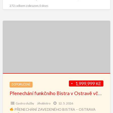
Moravskoslezské Beskydy – pod Lysou horou Nabízíme k
[…]
272 celkem zobrazen,0 dnes
1,999,999 Kč
DOPORUČENÉ
Přenechání funkčního Bistra v Ostravě včetně vybavení
Gastro služby
Jihobistro
12. 5. 2026
PŘENECHÁNÍ ZAVEDENÉHO BISTRA – OSTRAVA