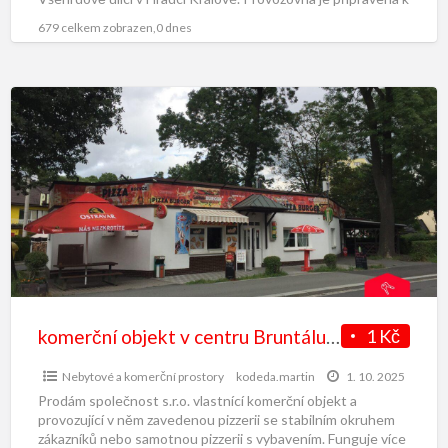
[…]
679 celkem zobrazen,0 dnes
komerční objekt v centru Bruntálu, hlavní tah, v provozu
1 Kč
Nebytové a komerční prostory
kodeda.martin
1. 10. 2025
Prodám společnost s.r.o. vlastnící komerční objekt a
provozující v něm zavedenou pizzerii se stabilním okruhem
zákazníků nebo samotnou pizzerii s vybavením. Funguje více