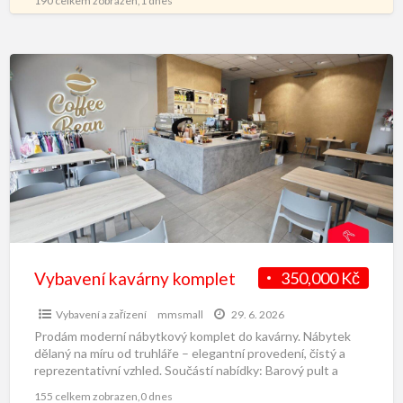
190 celkem zobrazen,1 dnes
Vybavení kavárny komplet
350,000 Kč
Vybavení a zařízení
mmsmall
29. 6. 2026
Prodám moderní nábytkový komplet do kavárny. Nábytek
dělaný na míru od truhláře – elegantní provedení, čistý a
reprezentativní vzhled. Součástí nabídky: Barový pult a
pracovní
[…]
155 celkem zobrazen,0 dnes