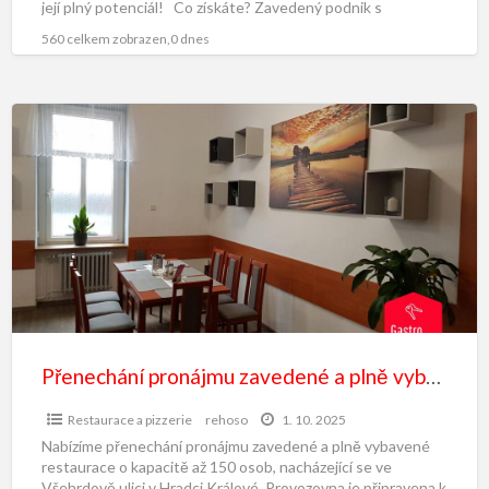
její plný potenciál! Co získáte? Zavedený podnik s
historií: Převezmete fungující
[…]
560 celkem zobrazen,0 dnes
Přenechání pronájmu zavedené a plně vybavené restaurace
Restaurace a pizzerie
rehoso
1. 10. 2025
Nabízíme přenechání pronájmu zavedené a plně vybavené
restaurace o kapacitě až 150 osob, nacházející se ve
Všehrdově ulici v Hradci Králové. Provozovna je připravena k