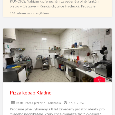
KUNČICE Nabízím k přenechání zavedené a plně funkční
bistro v Ostravě – Kunčicích, ulice Frýdecká. Provoz je
kompletně vybavený
[…]
154 celkem zobrazen,0 dnes
Pizza kebab Kladno
Restaurace a pizzerie
Michaela
16. 1. 2026
Prodáme plně vybavený a 8 let zavedený prostor, ideální pro
mladého podnikatele, který chce okamžitě začít vydělávat.