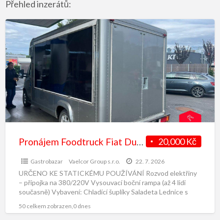
Přehled inzerátů:
Pronájem Foodtruck Fiat Ducato
20,000 Kč
Gastrobazar
Vaelcor Group s.r.o.
22. 7. 2026
URČENO KE STATICKÉMU POUŽÍVÁNÍ Rozvod elektřiny
– přípojka na 380/220V Vysouvací boční rampa (až 4 lidi
současně) Vybavení: Chladící šuplíky Saladeta Lednice s
mrazákem Dvouřez
[…]
50 celkem zobrazen,0 dnes