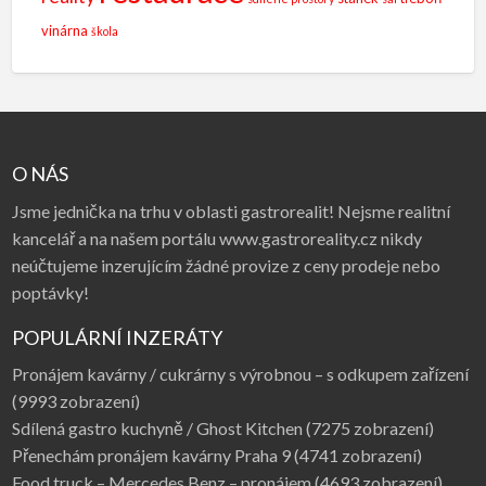
vinárna
škola
O NÁS
Jsme jednička na trhu v oblasti gastrorealit! Nejsme realitní
kancelář a na našem portálu www.gastroreality.cz nikdy
neúčtujeme inzerujícím žádné provize z ceny prodeje nebo
poptávky!
POPULÁRNÍ INZERÁTY
Pronájem kavárny / cukrárny s výrobnou – s odkupem zařízení
(9993 zobrazení)
Sdílená gastro kuchyně / Ghost Kitchen
(7275 zobrazení)
Přenechám pronájem kavárny Praha 9
(4741 zobrazení)
Food truck – Mercedes Benz – pronájem
(4693 zobrazení)