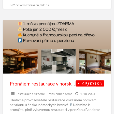
na rozvoz,
[…]
852 celkem zobrazen,0 dnes
Pronájem restaurace v horském penzionu
49,000 Kč
Restaurace a pizzerie
PensionBanderas
1. 10. 2025
Hledáme provozovatele restaurace v krásném horském
penzionu u česko-německých hranic!
Nabízíme k
pronájmu plně vybavenou restauraci v penzionu Banderas