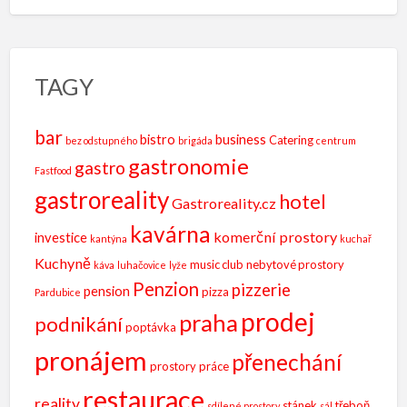
TAGY
bar
bistro
business
Catering
bez odstupného
brigáda
centrum
gastronomie
gastro
Fastfood
gastroreality
hotel
Gastroreality.cz
kavárna
komerční prostory
investice
kantýna
kuchař
Kuchyně
music club
nebytové prostory
káva
luhačovice
lyže
Penzion
pizzerie
pension
pizza
Pardubice
prodej
praha
podnikání
poptávka
pronájem
přenechání
prostory
práce
restaurace
reality
stánek
třeboň
sdílené prostory
sál