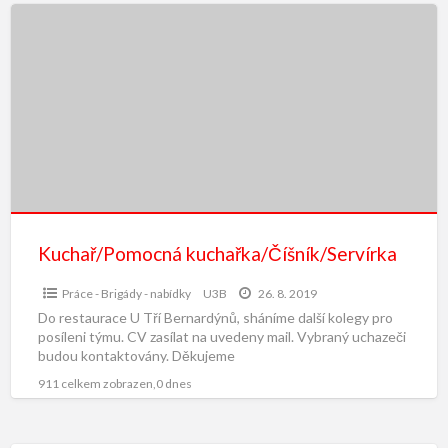
Kuchař/Pomocná kuchařka/Číšník/Servírka
Práce - Brigády - nabídky
U3B
26. 8. 2019
Do restaurace U Tří Bernardýnů, sháníme další kolegy pro
posíleni týmu. CV zasílat na uvedeny mail. Vybraný uchazeči
budou kontaktovány. Děkujeme
911 celkem zobrazen,0 dnes