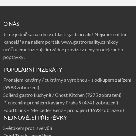
O NÁS
Jsme jednička na trhu v oblasti gastrorealit! Nejsme realitní
kancelář a na našem portálu www.gastroreality.cz nikdy
neúčtujeme inzerujícím žádné provize z ceny prodeje nebo
poptávky!
POPULÁRNÍ INZERÁTY
Pronájem kavárny / cukrárny s výrobnou – s odkupem zařízení
(9993 zobrazení)
Sdílená gastro kuchyně / Ghost Kitchen
(7275 zobrazení)
Přenechám pronájem kavárny Praha 9
(4741 zobrazení)
Food truck – Mercedes Benz – pronájem
(4693 zobrazení)
NEJNOVĚJŠÍ PŘÍSPĚVKY
Světákem proti své vůli
Food Truck – pronájem