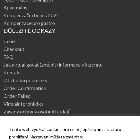
Apartmány
Kompenzační bonus 2021
Kompenzace pro gastro
DŮLEŽITÉ ODKAZY
Ceník
Checkout
FAQ
Jak aktualizovat (změnit) informace v inzerátu
Kontakt
Obchodní podmínky
Order Confirmation
Order Failed
Virtuální prohlídky
Zásady ochrany osobních údajů
Tento web využívá cookies pro co nejlepší optimalizaci pro
prohlížení. Nastavení můžete změnit v:
Úvod
Kategorie
FAQ
Vytvořit inzerát
Ceník
Reklama