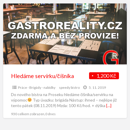
Hledáme servírku/číšníka
1,200 Kč
Práce - Brigády - nabídky
speedy bistro
5. 11. 2019
Do nového bistra na Proseku hledáme číšníka/servírku na
výpomoc
Typ úvazku: brigáda Nástup: ihned – nejlépe již
tento pátek (08.11.2019) Mzda: 100 Kč/hod. + dýška
[…]
930 celkem zobrazen,0 dnes