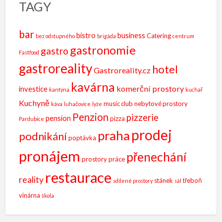
TAGY
bar
bistro
business
Catering
bez odstupného
brigáda
centrum
gastronomie
gastro
Fastfood
gastroreality
hotel
Gastroreality.cz
kavárna
komerční prostory
investice
kantýna
kuchař
Kuchyně
music club
nebytové prostory
káva
luhačovice
lyže
Penzion
pizzerie
pension
pizza
Pardubice
prodej
praha
podnikání
poptávka
pronájem
přenechání
prostory
práce
restaurace
reality
stánek
třeboň
sdílené prostory
sál
vinárna
škola