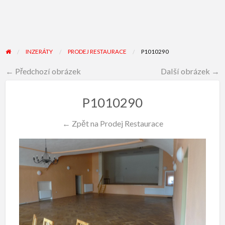
INZERÁTY
PRODEJ RESTAURACE
P1010290
← Předchozí obrázek
Další obrázek →
P1010290
← Zpět na Prodej Restaurace