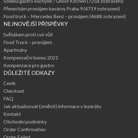
Sdílená gastro kuchyně / Ghost Kitchen
(7258 zobrazení)
Přenechám pronájem kavárny Praha 9
(4719 zobrazení)
Food truck – Mercedes Benz – pronájem
(4688 zobrazení)
NEJNOVĚJŠÍ PŘÍSPĚVKY
Světákem proti své vůli
Food Truck – pronájem
Apartmány
Kompenzační bonus 2021
Kompenzace pro gastro
DŮLEŽITÉ ODKAZY
Ceník
Checkout
FAQ
Jak aktualizovat (změnit) informace v inzerátu
Kontakt
Obchodní podmínky
Order Confirmation
Order Failed