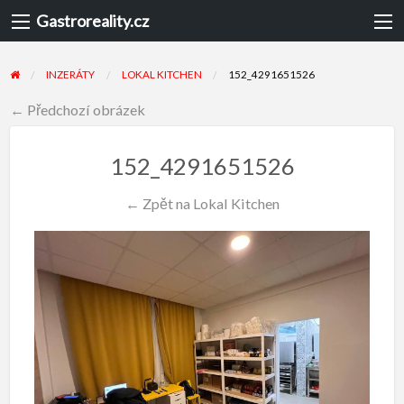
Gastroreality.cz
INZERÁTY
LOKAL KITCHEN
152_4291651526
← Předchozí obrázek
152_4291651526
← Zpět na Lokal Kitchen