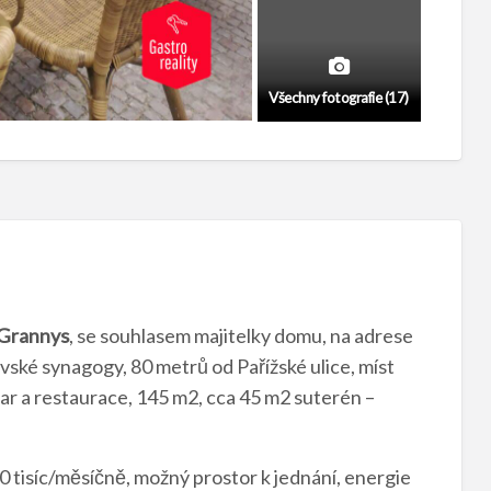
Všechny fotografie (17)
 Grannys
, se souhlasem majitelky domu, na adrese
vské synagogy, 80 metrů od Pařížské ulice, míst
bar a restaurace, 145 m2, cca 45 m2 suterén –
 tisíc/měsíčně, možný prostor k jednání, energie