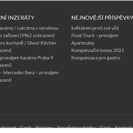
NÍ INZERÁTY
NEJNOVĚJŠÍ PŘÍSPĚVK
avárny / cukrárny s výrobnou
Světákem proti své vůli
 zařízení
(9962 zobrazení)
Food Truck – pronájem
tro kuchyně / Ghost Kitchen
Apartmány
azení)
Kompenzační bonus 2021
pronájem kavárny Praha 9
Kompenzace pro gastro
azení)
 – Mercedes Benz – pronájem
azení)
 inzerát
Ceník
Reklama
Neveřejné nabídky
O nás
Kontakt