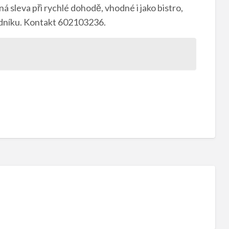
á sleva při rychlé dohodě, vhodné i jako bistro,
odníku. Kontakt 602103236.