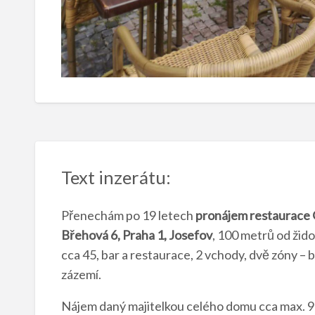
Text inzerátu:
Přenechám po 19 letech
pronájem restaurace
Břehová 6, Praha 1, Josefov
, 100 metrů od žido
cca 45, bar a restaurace, 2 vchody, dvě zóny – 
zázemí.
Nájem daný majitelkou celého domu cca max. 90