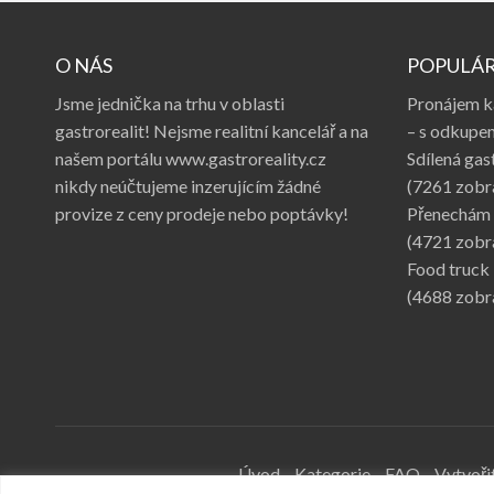
O NÁS
POPULÁR
Jsme jednička na trhu v oblasti
Pronájem k
gastrorealit! Nejsme realitní kancelář a na
– s odkupem
našem portálu www.gastroreality.cz
Sdílená gas
nikdy neúčtujeme inzerujícím žádné
(7261 zobr
provize z ceny prodeje nebo poptávky!
Přenechám 
(4721 zobr
Food truck
(4688 zobr
Úvod
Kategorie
FAQ
Vytvořit