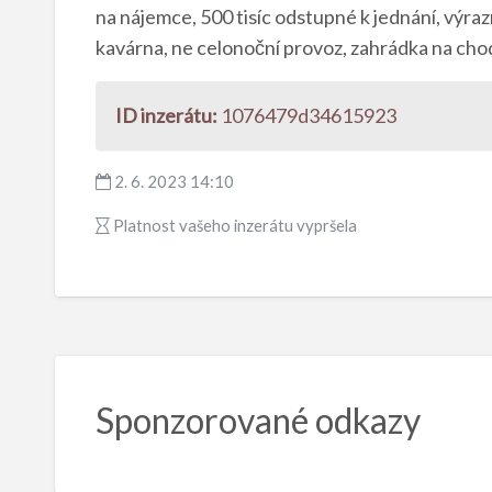
na nájemce, 500 tisíc odstupné k jednání, výrazn
kavárna, ne celonoční provoz, zahrádka na ch
ID inzerátu:
1076479d34615923
2. 6. 2023 14:10
Platnost vašeho inzerátu vypršela
Sponzorované odkazy