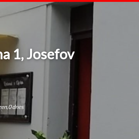
a 1, Josefov
en,0 dnes