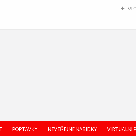
VLO
VIRTUÁLNÍ
KONTAKT
PROHLÍDKY
T
POPTÁVKY
NEVEŘEJNÉ NABÍDKY
VIRTUÁLNÍ 