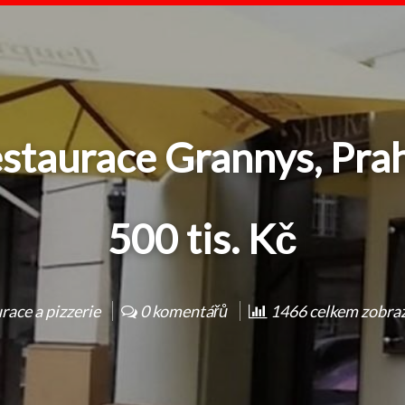
staurace Grannys, Prah
500 tis. Kč
race a pizzerie
0 komentářů
1466 celkem zobraz