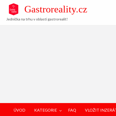
Gastroreality.cz
Jednička na trhu v oblasti gastrorealit!
VLOŽIT
NEVEŘEJNÉ
FAQ
POPTÁVKY
INZERÁT
NABÍDKY
ÚVOD
KATEGORIE
FAQ
VLOŽIT INZERÁ