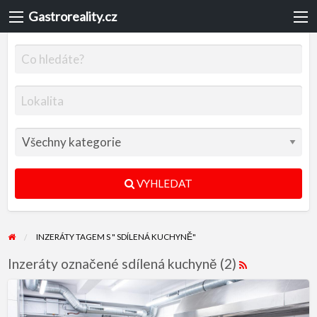
Gastroreality.cz
VYHLEDAT
INZERÁTY TAGEM S " SDÍLENÁ KUCHYNĚ"
Inzeráty označené sdílená kuchyně (2)