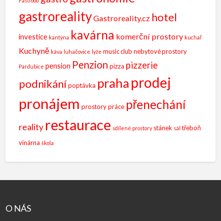
Fastfood
gastroreality
hotel
Gastroreality.cz
kavárna
komerční prostory
investice
kantýna
kuchař
Kuchyně
music club
nebytové prostory
káva
luhačovice
lyže
Penzion
pizzerie
pension
pizza
Pardubice
prodej
praha
podnikání
poptávka
pronájem
přenechání
prostory
práce
restaurace
reality
stánek
třeboň
sdílené prostory
sál
vinárna
škola
O NÁS