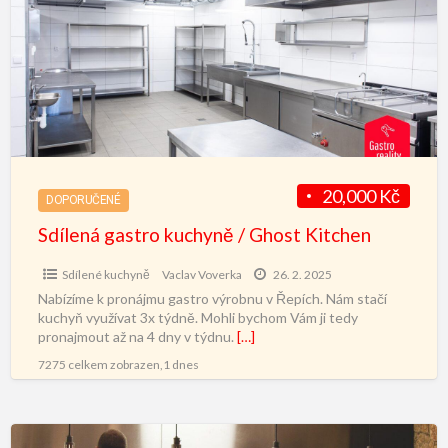
20,000 Kč
DOPORUČENÉ
Sdílená gastro kuchyně / Ghost Kitchen
Sdílené kuchyně
Vaclav Voverka
26. 2. 2025
Nabízíme k pronájmu gastro výrobnu v Řepích. Nám stačí
kuchyň využívat 3x týdně. Mohli bychom Vám ji tedy
pronajmout až na 4 dny v týdnu.
[…]
7275 celkem zobrazen,1 dnes