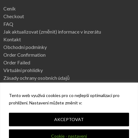
Ceník
Checkout
FAQ
Jak aktualizovat (změnit) informace v inzerátu
Kontakt
Obchodní podmínky
Order Confirmation
Order Failed
Virtuální prohlídky
Zásady ochrany osobních údajů
Tento web využívá cookies pro co nejlepší optimalizaci pro
prohlížení. Nastavení můžete změnit v:
Úvod
Kategorie
FAQ
Vytvořit inzerát
Ceník
Reklama
Neveřejné nabídky
O nás
Kontakt
Facebook
AKCEPTOVAT
Instagram
Youtube
© Gastroreality.cz 2021 | Všechna práva vyhrazená!
Cookie - nastavení