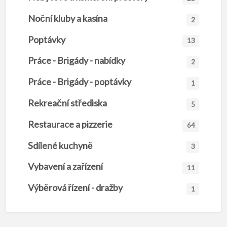
Noční kluby a kasína
2
Poptávky
13
Práce - Brigády - nabídky
2
Práce - Brigády - poptávky
1
Rekreační střediska
5
Restaurace a pizzerie
64
Sdílené kuchyně
3
Vybavení a zařízení
11
Výběrová řízení - dražby
1