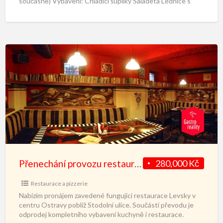
současně) Vybavení: Chladící šuplíky Saladeta Lednice s
mrazákem Dvouřez
[…]
Přenechání provozu restaurace
280,000 Kč
Restaurace a pizzerie
Nabízím pronájem zavedené fungující restaurace Levsky v
centru Ostravy poblíž Stodolní ulice. Součástí převodu je
odprodej kompletního vybavení kuchyně i restaurace.