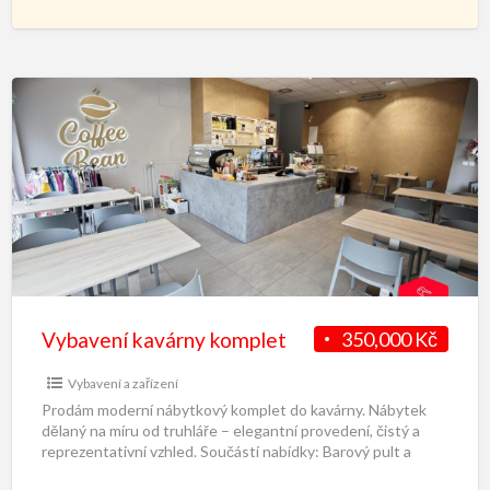
Prostory jsou připraveny k
[…]
Vybavení kavárny komplet
350,000 Kč
Vybavení a zařízení
Prodám moderní nábytkový komplet do kavárny. Nábytek
dělaný na míru od truhláře – elegantní provedení, čistý a
reprezentativní vzhled. Součástí nabídky: Barový pult a
pracovní
[…]