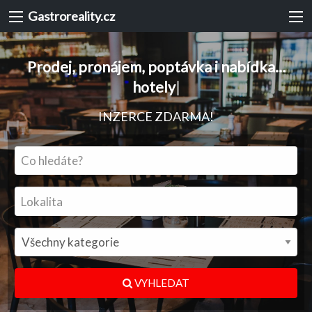
Gastroreality.cz
Prodej, pronájem, poptávka i nabídka…
kavárny
|
INZERCE ZDARMA!
VYHLEDAT