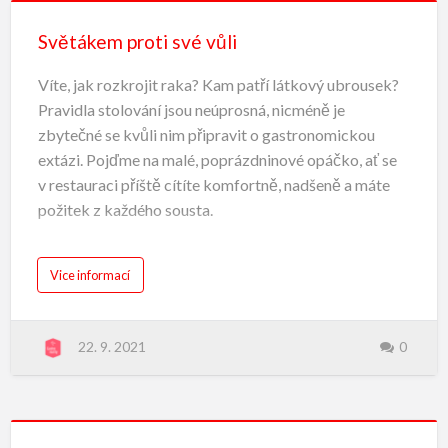
Světákem proti své vůli
Víte, jak rozkrojit raka? Kam patří látkový ubrousek?
Pravidla stolování jsou neúprosná, nicméně je
zbytečné se kvůli nim připravit o gastronomickou
extázi. Pojďme na malé, poprázdninové opáčko, ať se
v restauraci příště cítíte komfortně, nadšeně a máte
požitek z každého sousta.
Ubrousek
Právě jsme usedli k tabuli, usmíváme se na
Vice informací
spolustolovníka a stojí před námi první výzva. Látkový
ubrousek. Většinou má rozměry 40x40cm. Takový
22. 9. 2021
0
rozměr už opravdu dokáže zabránit potřísnění.
Neuvazujeme si látku kolem krku, ale rozložíme ji na
kolena. Máme-li k dispozici pouze papírový ubrousek,
zpozorněme. Ten se na kolena neklade! Utíráme si jím