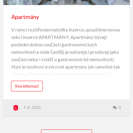
Den / akce - 3500,- ....
Apartmány
Mesic / dlouhodobý pronájem - 33 000,- ....
V rámci rozšiřování nabídky inzerce, spouštíme novou
sekci inzerce APARTMÁNY. Apartmány bývají
poslední dobou součástí gastronomických
nemovitostí a stále častěji je nabízející prodávají jako
součást nebo i zvlášť u gastronomické nemovitosti.
Nyní je možnost inzerovat apartmány jak samotné tak
i jako součást např. restaurace na našem portálu :)
Vice informací
7. 4. 2021
0